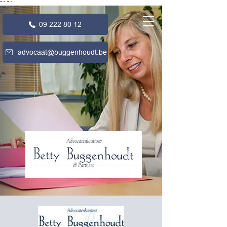
"
"
"
"
09 222 80 12
advocaat@buggenhoudt.be