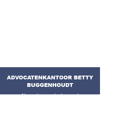
ADVOCATENKANTOOR BETTY
BUGGENHOUDT
Neem hier contact op met
advocatenkantoor Buggenhoudt,
werkzaam in de regio Gent
CONTACTEER ONS