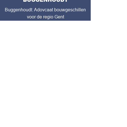
Buggenhoudt: Adovcaat bouwgeschillen
voor de regio Gent
CONTACTEER ONS
BEREKEN ROUTE
Contacteer ons
Drapstraat 155
9810 Nazareth-De
Pinte
BTW nr
0851946149
09 222 80 12