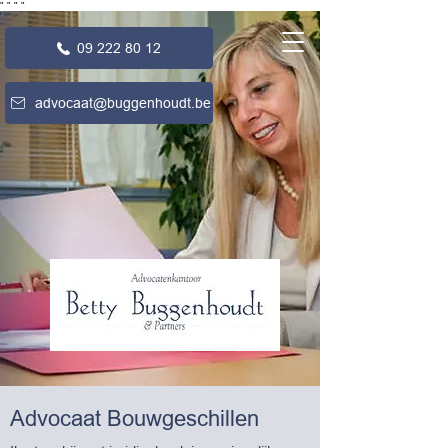
"
"
"
"
09 222 80 12
advocaat@buggenhoudt.be
Advocaat Bouwgeschillen