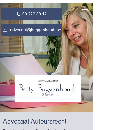
"
"
"
"
09 222 80 12
advocaat@buggenhoudt.be
Advocaat Auteursrecht