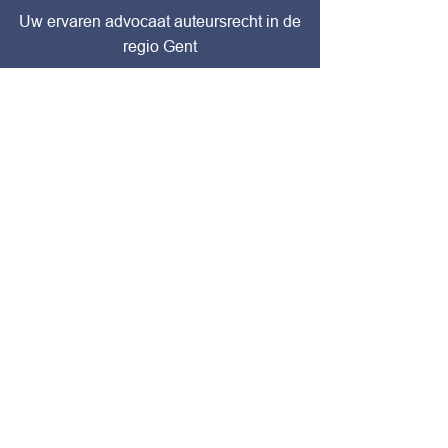
Uw ervaren advocaat auteursrecht in de
regio Gent
CONTACTEER ONS
BEREKEN ROUTE
Contacteer ons
Drapstraat 155
9810 Nazareth-De
Pinte
BTW nr
0851946149
09 222 80 12