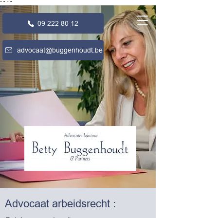
"
"
"
"
09 222 80 12
advocaat@buggenhoudt.be
Advocaat arbeidsrecht :